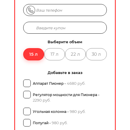
Выберите объем
15 л
17 л
22 л
30 л
Добавьте в заказ
4680 руб.
Аппарат Пионер -
Регулятор мощности для Пионера -
2290 руб.
980 руб.
Угольная колонна -
980 руб.
Попугай -