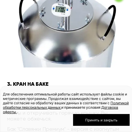
3. КРАН НА БАКЕ
Для обеспечения оптимальной работы сайт использует файлы cookie и
У аналогов "Славянки Премиум" перегонный куб
метрические программы. Продолжая взаимодействие с сайтом, вы
без крана для слива барды. Чтобы слить
даёте согласие на обработку ваших данных в соответствии с
Политикой
кипящую брагу, придется снимать аппарат с
обработки персональных данных
и принимаете условия
Договора
оферты
.
плиты и откручивать горячую крышку. Вы
можете обжечься.
Принять и закрыть
Бак "Славянки Премиум" - версия с изогнутым